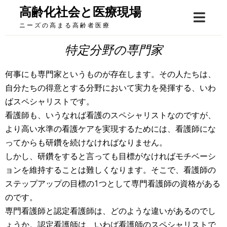
Skip
高齢化社会と医療現場
to
ニーズの高まる高齢者医療
content
特定分野の専門家
何事にも専門家というものが存在します。その人たちは、
自分たちの得意とする分野において実力を発揮する、いわ
ばスペシャリストです。
看護師も、いうなれば看護のスペシャリストなのですが、
より高い水準の看護ケアを実現するためには、看護師にな
ってからも研鑽を続けなければなりません。
しかし、研鑽をすると言っても目標がなければモチベーシ
ョンを維持することは難しくなります。そこで、看護師の
ステップアップの目標の1つとして専門看護師の資格がある
のです。
専門看護師と認定看護師は、どのような違いがあるのでし
ょうか。認定看護師は、いわば看護師のスペシャリストで